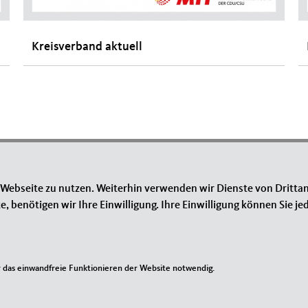
Kreisverband aktuell
IM WEB
L
 Webseite zu nutzen. Weiterhin verwenden wir Dienste von Drittan
MIT Bundesverband
I
benötigen wir Ihre Einwilligung. Ihre Einwilligung können Sie jed
MIT der CDU Nordrhein-Westfalen
Ko
CDU Nordrhein-Westfalen
Si
Da
das einwandfreie Funktionieren der Website notwendig.