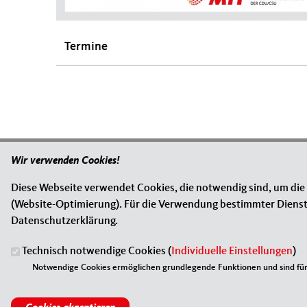
Termine
Wir verwenden Cookies!
ANSCHRIFT
Fußbereich
Diese Webseite verwendet Cookies, die notwendig sind, um die
MIT-Kreisverband Borken
(Website-Optimierung). Für die Verwendung bestimmter Dienste, 
Butenwall 81
Datenschutzerklärung.
46325
Borken
Technisch notwendige Cookies (
Individuelle Einstellungen
)
Telefon:
02861-980806
Fax:
02861-9808070
Notwendige Cookies ermöglichen grundlegende Funktionen und sind für 
E-Mail:
mit@cdu-kreis-borken.de