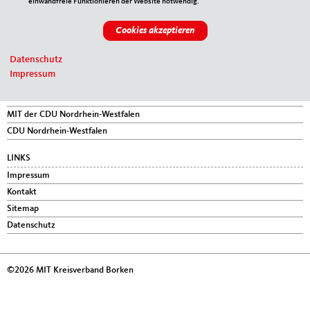
einwandfreie Funktionieren der Website notwendig.
46325
Borken
Telefon:
02861-980806
Fax:
02861-9808070
E-Mail:
mit@cdu-kreis-borken.de
Datenschutz
Impressum
IM WEB
MIT Bundesverband
MIT der CDU Nordrhein-Westfalen
CDU Nordrhein-Westfalen
LINKS
Impressum
Kontakt
Sitemap
Datenschutz
©2026 MIT Kreisverband Borken